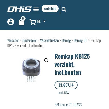
webshop
0
NL
Webshop
>
Onderdelen - Wisselstukken
>
Demag
>
Demag DH
> Remkap
KB125 verzinkt, incl.bouten
Remkap KB125
verzinkt,
incl.bouten
€
1.637,14
excl. BTW
Référence: 7909733