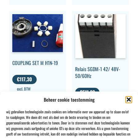
COUPLING SET M H1N-19
Relais SGDM-1 42/ 48V-
50/60Hz
€
117,30
excl. BTW
€
511,83
Beheer cookie toestemming
excl. BTW
wij gebruiken technologieën zoals cookies om informatie over uw apparaat op te slaan en/of
te raadplegen. We doen dit met als doel om de beste ervaring te bieden en om
gepersonaliseerde advertenties te tonen. Door in te stemmen met deze technologieën kunnen
wij gegevens zoals surfgedrag of unieke ID's op deze site verwerken. Als u geen toestemming
geeft of uw toestemming intrekt, kan dit een nadelige invloed hebben op bepaalde functies en