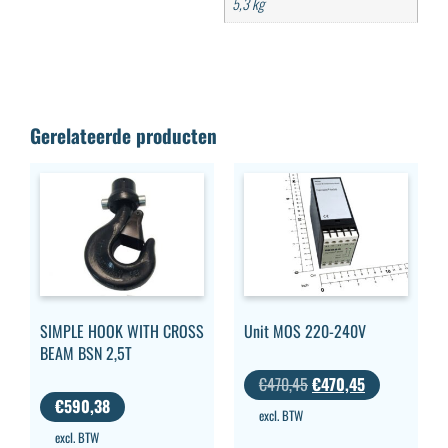
5,3 kg
Gerelateerde producten
SIMPLE HOOK WITH CROSS
Unit MOS 220-240V
BEAM BSN 2,5T
€
470,45
€
470,45
€
590,38
excl. BTW
excl. BTW