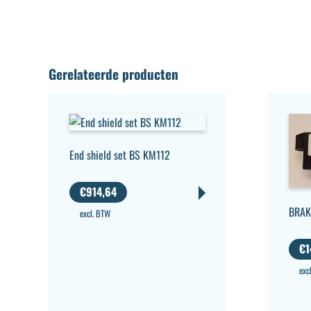
Gerelateerde producten
End shield set BS KM112
€
914,64
BRAK
excl. BTW
€
1
exc