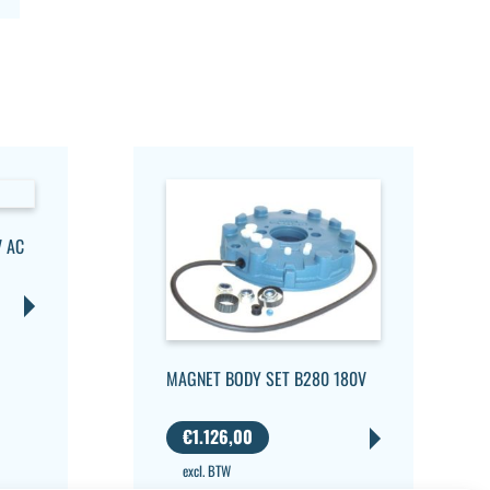
V AC
MAGNET BODY SET B280 180V
€
1.126,00
excl. BTW