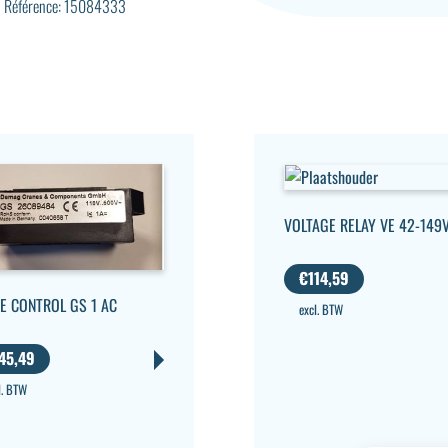
Référence: 15084333
VOLTAGE RELAY VE 42-149
€
114,59
E CONTROL GS 1 AC
excl. BTW
45,49
l. BTW