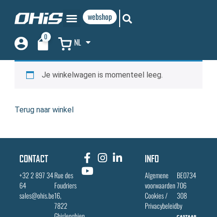
webshop
0
NL
Je winkelwagen is momenteel leeg.
Terug naar winkel
CONTACT
INFO
+32 2 897 34
Rue des
Algemene
BE0734
64
Foudriers
voorwaarden
706
sales@ohis.be
16,
Cookies
/
308
7822
Privacybeleid
by
Ghislenghien