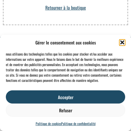
Retourner à la boutique
Gérer le consentement aux cookies
CONTACT
INFO
nous utilisons des technologies telles que les cookies pour stocker et/ou accéder aux
+32 2 897 34
Rue des
Conditions
BE0734
informations sur votre appareil. Nous le faisons dans le but de fournir la meilleure expérience
et de montrer des publicités personnalisées. En acceptant ces technologies, nous pouvons
64
Foudriers
générales
706 308
traiter des données telles que le comportement de navigation ou des identifiants uniques sur
sales@ohis.be
16,
Cookies
/
by
ce site. Si vous ne donnez pas votre consentement ou retirez votre consentement, certaines
7822
Mentions
fonctions et caractéristiques peuvent être affectées de manière négative.
Ghislenghien
légales
Accepter
Refuser
Politique de cookies
Politique de confidentialité