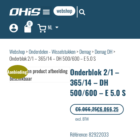
webshop
0
NL
Webshop
>
Onderdelen - Wisselstukken
>
Demag
>
Demag DH
>
Onderblok 2/1 – 365/14 – DH 500/600 – E 5.0 S
Onderblok 2/1 –
Aanbieding!
365/14 – DH
500/600 – E 5.0 S
€
6.066,25
€
6.066,25
excl. BTW
Référence: 82922033