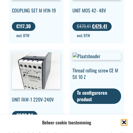
COUPLING SET M H1N-19
UNIT MOS 42- 48V
€
117,30
€
479,41
€
479,41
excl. BTW
excl. BTW
Thread rolling screw CE M
5X 10 Z
Te configureren
product
UNIT FAW-1 220V-240V
€
603,04
Beheer cookie toestemming
excl. BTW