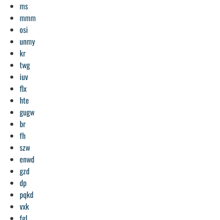
ms
mmm
osi
unmy
kr
twg
iuv
flx
hte
gugw
br
fh
szw
enwd
gzd
dp
pqkd
vxk
fgl