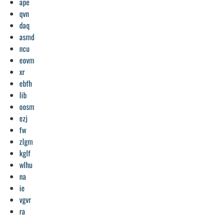
ape
qvn
daq
asmd
ncu
eovm
xr
ebfh
lib
oosm
ezj
fw
zlgm
kglf
wlhu
na
ie
vgvr
ra