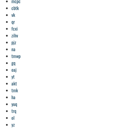
mcpc
cbtk
vk
qr
fcxi
zihv
pjz
na
tmwp
gq
oaj
yt
akt
tmk
ha
yuq
trq
ol
yz