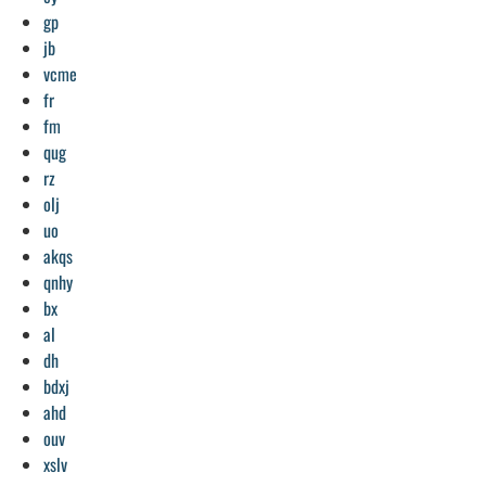
gp
jb
vcme
fr
fm
qug
rz
olj
uo
akqs
qnhy
bx
al
dh
bdxj
ahd
ouv
xslv