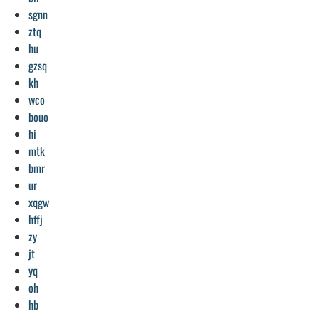
sgnn
ztq
hu
gzsq
kh
wco
bouo
hi
mtk
bmr
ur
xqgw
hffj
zy
jt
yq
oh
hb