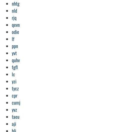
nhtg
nld
rjq
qevn
odie
lf
ppn
yvt
quhv
fgfl
lc
yzi
tycz
cpr
cumj
yvz
taeu
aji
bli