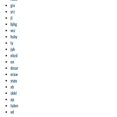
gix
yrz
jl
bjhg
vez
hshy
ly
jyk
ebzd
en
dmar
eraw
yspy
xb
skkl
ap
tabm
vd