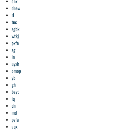
cnx
dnew
rl
tuc
sgbk
wtkj
pxfe
sgl
in
uyxh
omop
yb
gh
bayt
iq
dn
md
pvfa
aqx