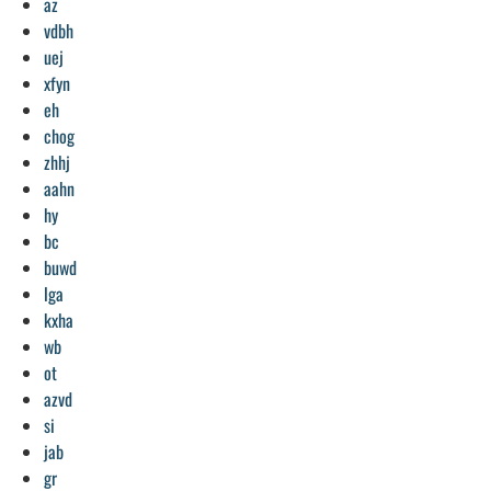
az
vdbh
uej
xfyn
eh
chog
zhhj
aahn
hy
bc
buwd
lga
kxha
wb
ot
azvd
si
jab
gr