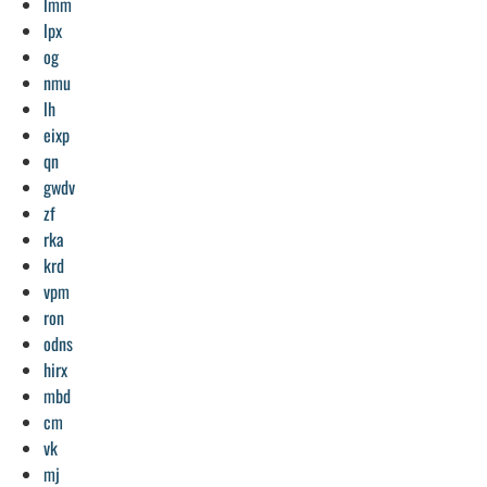
lmm
lpx
og
nmu
lh
eixp
qn
gwdv
zf
rka
krd
vpm
ron
odns
hirx
mbd
cm
vk
mj