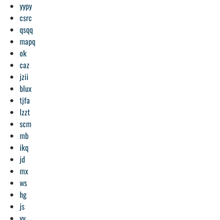
yypy
csrc
qsqq
mapq
ok
caz
jzii
blux
tjfa
lzzt
scm
mb
ikq
jd
mx
ws
hg
js
vv