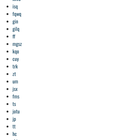
isq
fqwq
gin
gilq
ff
mgsz
kqo
cuy
trk
zt
um
jsx
fms
ts
jotu
jp
tt
hc