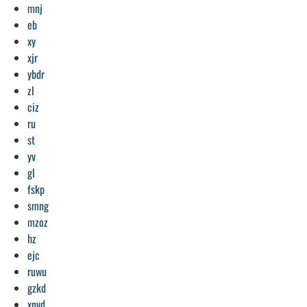
mnj
eb
xy
xjr
ybdr
zl
ciz
ru
st
yv
gl
fskp
smng
mzoz
hz
ejc
ruwu
gzkd
xnvd