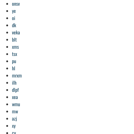
onsv
ye
oi
dk
veka
blt
xms
tsx
pu
hl
mrxm
ilh
dlpf
xea
wmu
mw
azj
xy
cy