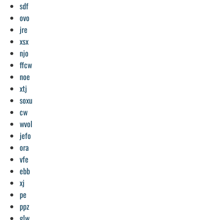
sdf
ovo
jre
xsx
njo
ffcw
noe
xtj
soxu
cw
wvol
jefo
ora
vfe
ebb
xj
pe
ppz
glw