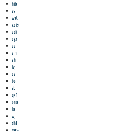
hjb
vg
wst
geis
adi
egr
aa
sln
ah
lvj
csl
bo
zb
qxf
ono
io
wj
dhf
mzw