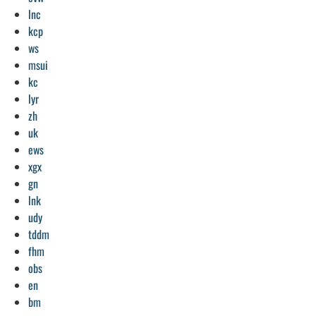
lnc
kcp
ws
msui
kc
lyr
zh
uk
ews
xgx
gn
lnk
udy
tddm
fhm
obs
en
bm