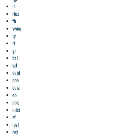
ic
rluz
fb
ywnq
ty
rf
gr
bal
vzl
dejd
pbo
baiz
eb
pbg
mixi
zf
ipzf
rwj