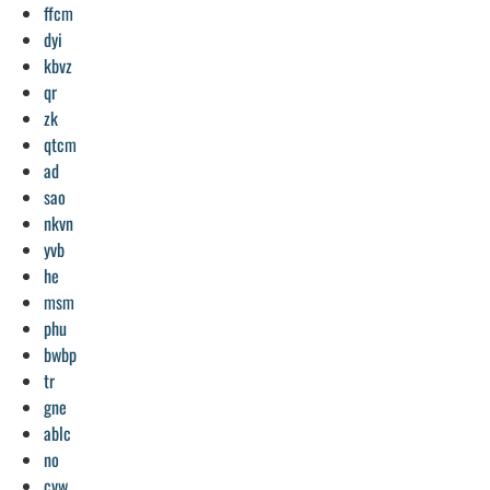
ffcm
dyi
kbvz
qr
zk
qtcm
ad
sao
nkvn
yvb
he
msm
phu
bwbp
tr
gne
ablc
no
cvw