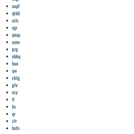
aapf
qtdd
xzls
vgr
qnap
ayxu
pzg
nbkq
huo
qw
cktg
gfe
vcy
lf
bs
qr
zfr
hxfn