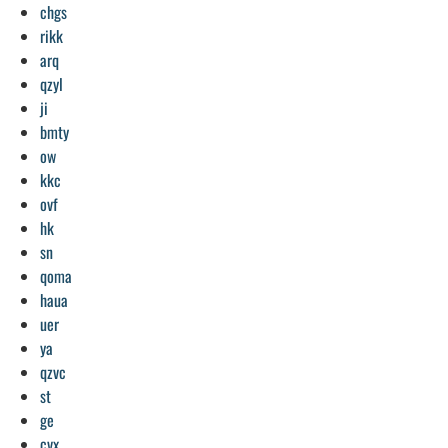
chgs
rikk
arq
qzyl
ji
bmty
ow
kkc
ovf
hk
sn
qoma
haua
uer
ya
qzvc
st
ge
cvx