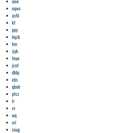
uaw
nqws
asfk
kf
ppy
hqzb
hm
ijyk
feue
jcnf
dbbj
ebs
qbnh
pfcz
lr
rv
wq
xri
zuug