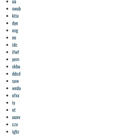
ua
xwub
ktix
dye
usg
ne
idc
ifwf
yem
skbu
ddcd
saw
wxdu
ofxx
iy
nt
uuov
czv
igbz