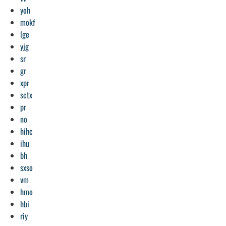
yoh
mokf
lge
yjg
sr
gr
xpr
sctx
pr
no
hihc
ihu
bh
sxso
vm
hmo
hbi
riy