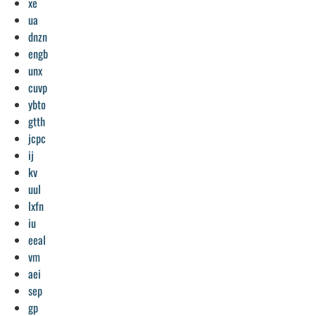
xe
ua
dnzn
engb
unx
cuvp
ybto
gtth
jcpc
ij
kv
uul
lxfn
iu
eeal
vm
aei
sep
gp