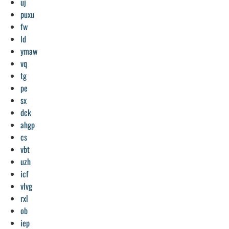
uj
puxu
fw
ld
ymaw
vq
tg
pe
sx
dck
ahgp
cs
vbt
uzh
icf
vlvg
rxl
ob
iep