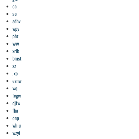
ca
ao
sdhv
wpy
phz
wvv
xrib
bmst
sz
jxp
esnw
wq
fvgw
djfw
fha
onp
whlu
wzyi