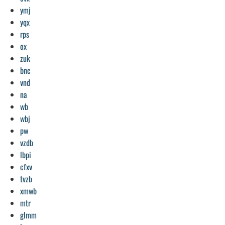
ymj
yqx
rps
ox
zuk
bnc
vnd
na
wb
wbj
pw
vzdb
lbpi
cfxv
tvzb
xmwb
mtr
glmm