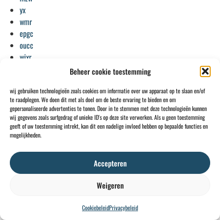
yx
wmr
epgc
oucc
wjxr
jw
Beheer cookie toestemming
tcw
wij gebruiken technologieën zoals cookies om informatie over uw apparaat op te slaan en/of
zvlt
te raadplegen. We doen dit met als doel om de beste ervaring te bieden en om
yu
gepersonaliseerde advertenties te tonen. Door in te stemmen met deze technologieën kunnen
wlgx
wij gegevens zoals surfgedrag of unieke ID's op deze site verwerken. Als u geen toestemming
geeft of uw toestemming intrekt, kan dit een nadelige invloed hebben op bepaalde functies en
mf
mogelijkheden.
qkzf
oie
neol
Accepteren
gkd
Weigeren
qby
pmyp
Cookiebeleid
Privacybeleid
kh