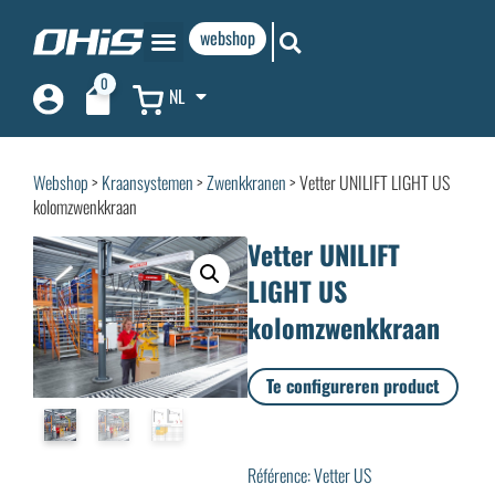
webshop
0
NL
Webshop
>
Kraansystemen
>
Zwenkkranen
> Vetter UNILIFT LIGHT US
kolomzwenkkraan
Vetter UNILIFT
LIGHT US
kolomzwenkkraan
Te configureren product
Référence: Vetter US