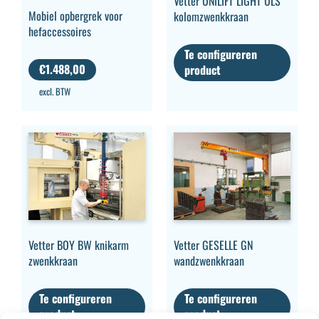
Vetter UNILIFT LIGHT ULS
Mobiel opbergrek voor
kolomzwenkkraan
hefaccessoires
Te configureren
€
1.488,00
product
excl. BTW
Vetter GESELLE GN
Vetter BOY BW knikarm
wandzwenkkraan
zwenkkraan
Te configureren
Te configureren
product
product