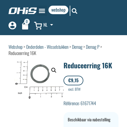
webshop
0
NL
Webshop
>
Onderdelen - Wisselstukken
>
Demag
>
Demag P
>
Reduceerring 16K
Reduceerring 16K
€
9,15
excl. BTW
Référence: 61671744
Beschikbaar via nabestelling