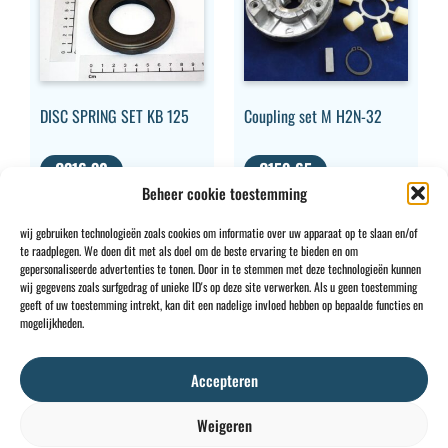
DISC SPRING SET KB 125
Coupling set M H2N-32
€
216,30
€
159,65
Beheer cookie toestemming
excl. BTW
excl. BTW
wij gebruiken technologieën zoals cookies om informatie over uw apparaat op te slaan en/of
te raadplegen. We doen dit met als doel om de beste ervaring te bieden en om
gepersonaliseerde advertenties te tonen. Door in te stemmen met deze technologieën kunnen
wij gegevens zoals surfgedrag of unieke ID's op deze site verwerken. Als u geen toestemming
geeft of uw toestemming intrekt, kan dit een nadelige invloed hebben op bepaalde functies en
CONTACT
INFO
mogelijkheden.
+32 2 897 34
Rue des
Algemene
BE0734
64
Foudriers
voorwaarden
706
Accepteren
sales@ohis.be
16,
Cookies
/
308
7822
Privacybeleid
by
Weigeren
Ghislenghien