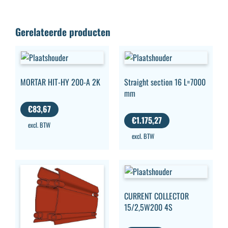
Gerelateerde producten
MORTAR HIT-HY 200-A 2K
Straight section 16 L=7000
mm
€
83,67
€
1.175,27
excl. BTW
excl. BTW
CURRENT COLLECTOR
15/2,5W200 4S