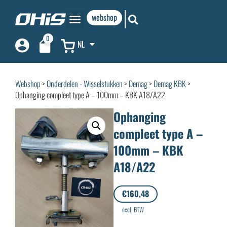
webshop
0
NL
Webshop
>
Onderdelen - Wisselstukken
>
Demag
>
Demag KBK
>
Ophanging compleet type A – 100mm – KBK A18/A22
Ophanging
compleet type A –
100mm – KBK
A18/A22
€
160,48
excl. BTW