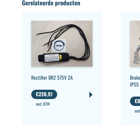
Gerelateerde producten
Rectifier BR2 575V 2A
Brake
IP55
€
220,91
€
8
excl. BTW
exc