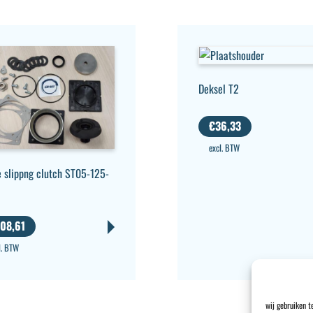
Deksel T2
€
36,33
excl. BTW
 slippng clutch ST05-125-
08,61
l. BTW
wij gebruiken t