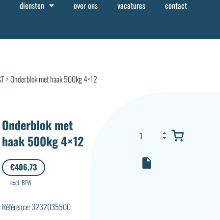
diensten
over ons
vacatures
contact
ST
> Onderblok met haak 500kg 4×12
Onderblok met
haak 500kg 4×12
€
406,73
excl. BTW
Référence: 3232035500