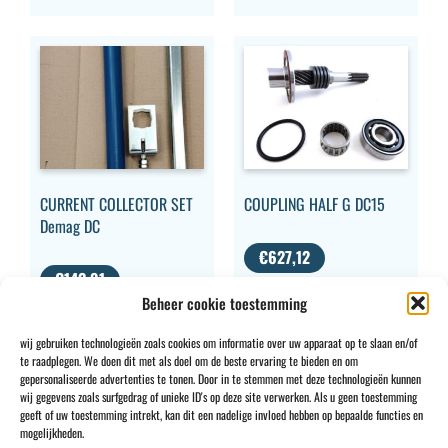
CURRENT COLLECTOR SET
COUPLING HALF G DC15
Demag DC
€
627,12
€
142,91
excl. BTW
Beheer cookie toestemming
excl. BTW
wij gebruiken technologieën zoals cookies om informatie over uw apparaat op te slaan en/of
te raadplegen. We doen dit met als doel om de beste ervaring te bieden en om
gepersonaliseerde advertenties te tonen. Door in te stemmen met deze technologieën kunnen
wij gegevens zoals surfgedrag of unieke ID's op deze site verwerken. Als u geen toestemming
geeft of uw toestemming intrekt, kan dit een nadelige invloed hebben op bepaalde functies en
CONTACT
INFO
mogelijkheden.