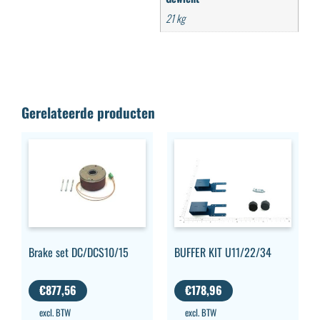
21 kg
Gerelateerde producten
Brake set DC/DCS10/15
BUFFER KIT U11/22/34
€
877,56
€
178,96
excl. BTW
excl. BTW