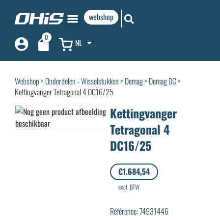
webshop
0
NL
Webshop
>
Onderdelen - Wisselstukken
>
Demag
>
Demag DC
>
Kettingvanger Tetragonal 4 DC16/25
Kettingvanger
Tetragonal 4
DC16/25
€
1.684,54
excl. BTW
Référence: 74931446