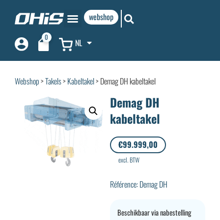
webshop
0
NL
Webshop
>
Takels
>
Kabeltakel
> Demag DH kabeltakel
Demag DH
kabeltakel
€
99.999,00
excl. BTW
Référence: Demag DH
Beschikbaar via nabestelling