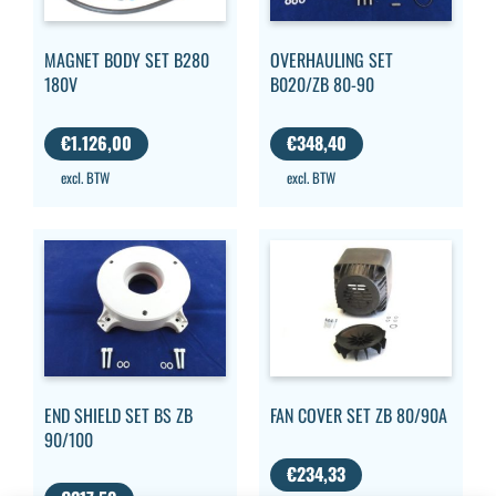
MAGNET BODY SET B280
OVERHAULING SET
180V
B020/ZB 80-90
€
1.126,00
€
348,40
excl. BTW
excl. BTW
END SHIELD SET BS ZB
FAN COVER SET ZB 80/90A
90/100
€
234,33