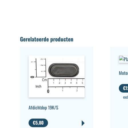
Gerelateerde producten
Moto
€
1
exc
Afdichtdop 19K/S
€
5,80