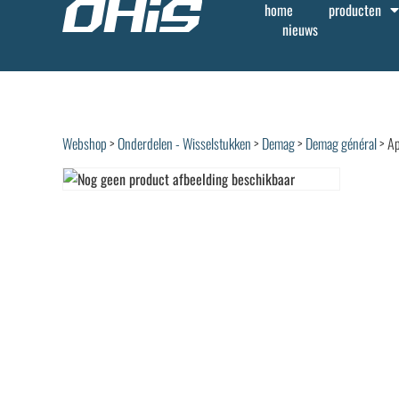
home
producten
nieuws
Webshop
>
Onderdelen - Wisselstukken
>
Demag
>
Demag général
> Ap