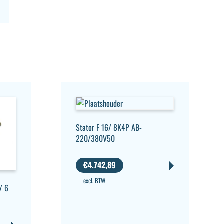
Stator F 16/ 8K4P AB-
220/380V50
€
4.742,89
excl. BTW
/ 6