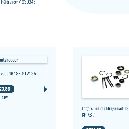
Référence: 71930345
rvoet 16/ 8K GTW-35
23,86
l. BTW
Lagers- en dichtingenset 13
KF-KS 7