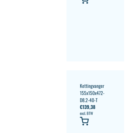
Kettingvanger
155x150x472-
D8.2-40-T
€
139,38
excl. BTW