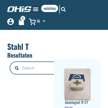
webshop
0
NL
Stahl T
Resultaten
Aanslagset 9×27
Stahl