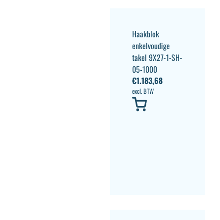
Haakblok
enkelvoudige
takel 9X27-1-SH-
05-1000
€
1.183,68
excl. BTW