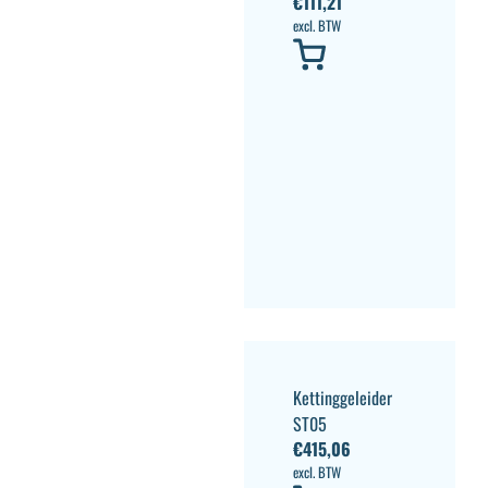
€
111,21
excl. BTW
Kettinggeleider
ST05
€
415,06
excl. BTW