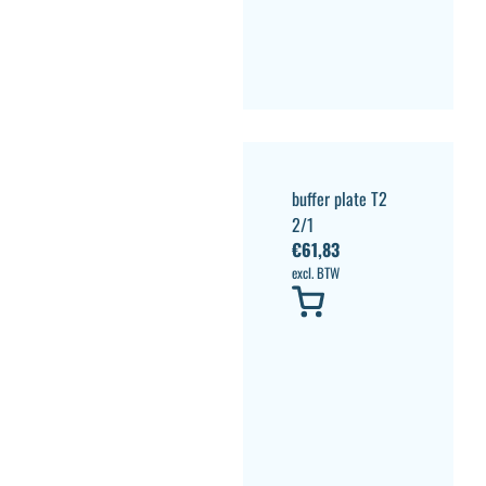
buffer plate T2
2/1
€
61,83
excl. BTW