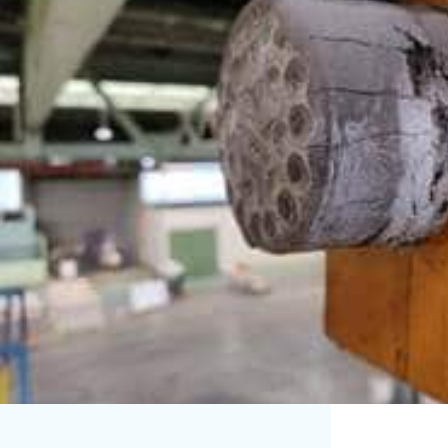
Rolbruggen
23
Takel
13
Werkplaatskranen
10
Zwenkkranen
15
vorige
volgende