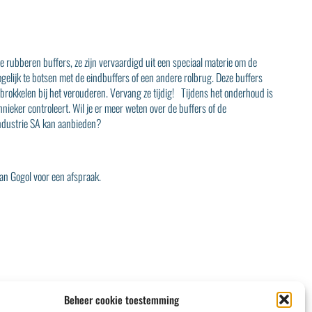
 rubberen buffers, ze zijn vervaardigd uit een speciaal materie om de
ogelijk te botsen met de eindbuffers of een andere rolbrug. Deze buffers
brokkelen bij het verouderen. Vervang ze tijdig! Tijdens het onderhoud is
nieker controleert. Wil je er meer weten over de buffers of de
ndustrie SA
kan aanbieden?
fan Gogol
voor een afspraak.
Beheer cookie toestemming