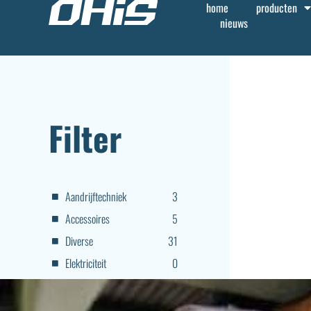
home
producten
nieuws
Filter
Aandrijftechniek
3
Accessoires
5
Diverse
31
Elektriciteit
0
Lichte hangkranen
7
Modernisering / Retrofit
7