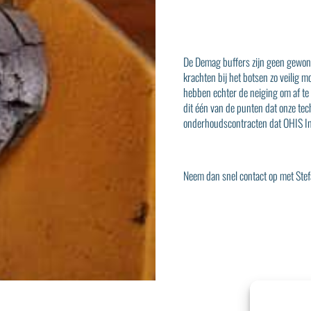
De Demag buffers zijn geen gewone
krachten bij het botsen zo veilig m
hebben echter de neiging om af te 
dit één van de punten dat onze tech
onderhoudscontracten dat
OHIS I
Neem dan snel contact op met
Ste