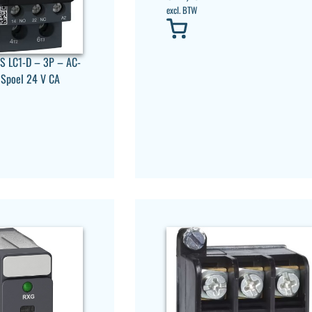
excl. BTW
S LC1-D – 3P – AC-
 Spoel 24 V CA