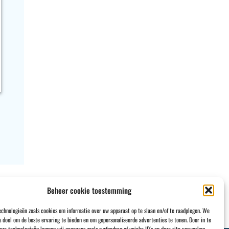
Beheer cookie toestemming
echnologieën zoals cookies om informatie over uw apparaat op te slaan en/of te raadplegen. We
s doel om de beste ervaring te bieden en om gepersonaliseerde advertenties te tonen. Door in te
e technologieën kunnen wij gegevens zoals surfgedrag of unieke ID's op deze site verwerken.