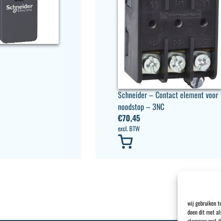
Schneider – Contact element voor
noodstop – 3NC
€
70,45
excl. BTW
wij gebruiken t
doen dit met al
stemmen met dez