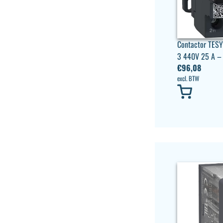
Contactor TESY
3 440V 25 A –
€
96,08
excl. BTW