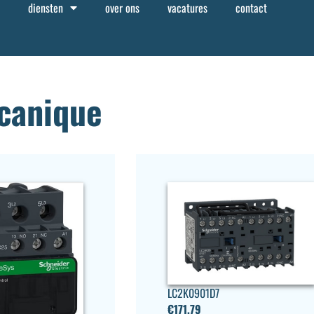
diensten
over ons
vacatures
contact
canique
LC2K0901D7
€
171,79