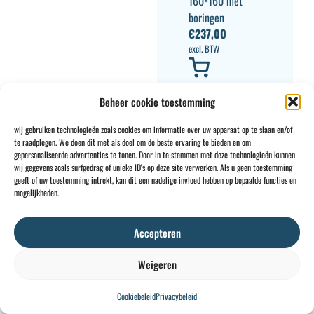
160×160 met
boringen
€
237,00
excl. BTW
Beheer cookie toestemming
wij gebruiken technologieën zoals cookies om informatie over uw apparaat op te slaan en/of
te raadplegen. We doen dit met als doel om de beste ervaring te bieden en om
gepersonaliseerde advertenties te tonen. Door in te stemmen met deze technologieën kunnen
wij gegevens zoals surfgedrag of unieke ID's op deze site verwerken. Als u geen toestemming
CONTACT
INFO
geeft of uw toestemming intrekt, kan dit een nadelige invloed hebben op bepaalde functies en
mogelijkheden.
+32 2 897 34
Rue des
Algemene
BE0734
64
Foudriers
voorwaarden
706
sales@ohis.be
16,
Cookies
/
308
Accepteren
7822
Privacybeleid
by
Ghislenghien
Weigeren
Cookiebeleid
Privacybeleid