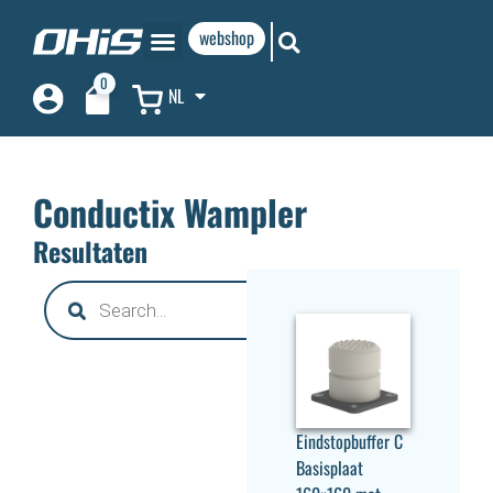
webshop
0
NL
Conductix Wampler
Resultaten
Eindstopbuffer C
Basisplaat