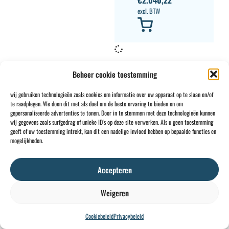
€
2.040,22
excl. BTW
Beheer cookie toestemming
wij gebruiken technologieën zoals cookies om informatie over uw apparaat op te slaan en/of
te raadplegen. We doen dit met als doel om de beste ervaring te bieden en om
CONTACT
INFO
gepersonaliseerde advertenties te tonen. Door in te stemmen met deze technologieën kunnen
wij gegevens zoals surfgedrag of unieke ID's op deze site verwerken. Als u geen toestemming
+32 2 897 34
Rue des
Algemene
BE0734
geeft of uw toestemming intrekt, kan dit een nadelige invloed hebben op bepaalde functies en
64
Foudriers
voorwaarden
706
mogelijkheden.
sales@ohis.be
16,
Cookies
/
308
7822
Privacybeleid
by
Accepteren
Ghislenghien
Weigeren
Cookiebeleid
Privacybeleid