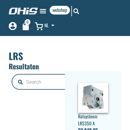
webshop
0
NL
LRS
Resultaten
Rolsysteem
LRS350 A