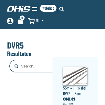
webshop
0
NL
DVR5
Resultaten
55m – Hijskabel
DVR5 – 8mm
€
841,89
excl. BTW