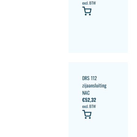
excl. BTW
DRS 112
zijaansluiting
NAC
€
52,32
excl. BTW