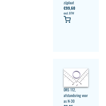
zijplaat
€
99,60
excl. BTW
DRS 112,
afstandsring voor
as N-30