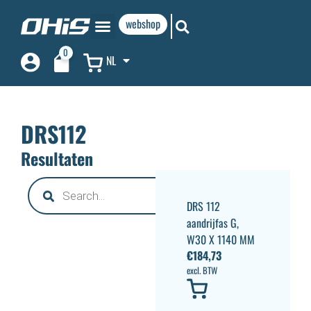
webshop
0
NL
DRS112
Resultaten
DRS 112
aandrijfas G,
W30 X 1140 MM
€
184,73
excl. BTW