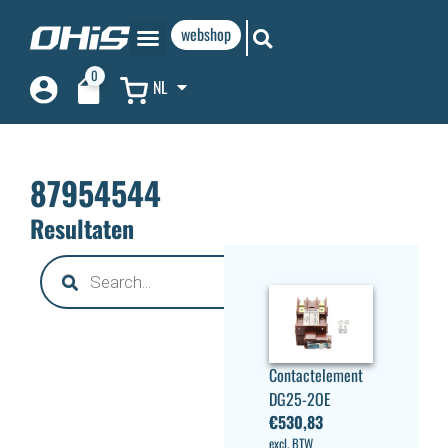
webshop
0
NL
87954544
Resultaten
Contactelement
DG25-2OE
€
530,83
excl. BTW