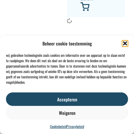
Beheer cookie toestemming
wij gebruiken technologieën zoals cookies om informatie over uw apparaat op te slaan en/of
te raadplegen. We doen dit met als doel om de beste ervaring te bieden en om
CONTACT
INFO
gepersonaliseerde advertenties te tonen. Door in te stemmen met deze technologieën kunnen
wij gegevens zoals surfgedrag of unieke ID's op deze site verwerken. Als u geen toestemming
+32 2 897 34
Rue des
Algemene
BE0734
geeft of uw toestemming intrekt, kan dit een nadelige invloed hebben op bepaalde functies en
64
Foudriers
voorwaarden
706
mogelijkheden.
sales@ohis.be
16,
Cookies
/
308
7822
Privacybeleid
by
Accepteren
Ghislenghien
Weigeren
Cookiebeleid
Privacybeleid