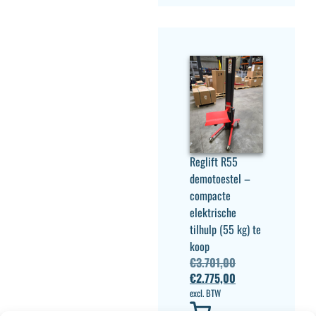
Reglift R55
demotoestel –
compacte
elektrische
tilhulp (55 kg) te
koop
€
3.701,00
€
2.775,00
excl. BTW