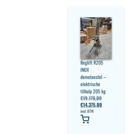
Reglift R205
INOX
demotoestel –
elektrische
tilhulp 205 kg
€
19.178,00
€
14.375,00
excl. BTW