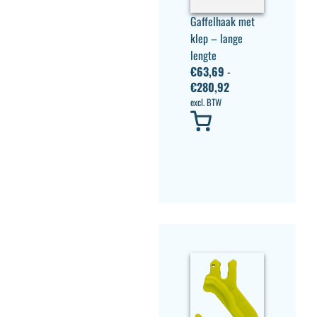
Gaffelhaak met
klep – lange
lengte
€
63,69
-
€
280,92
excl. BTW