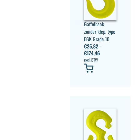
Gaffelhaak
zonder klep, type
EGK Grade 10
€
25,82
-
€
174,46
excl. BTW