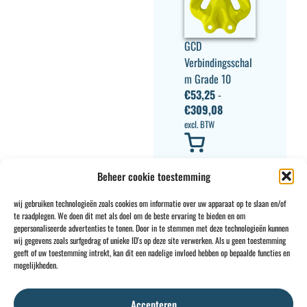
GCD
Verbindingsschal
m Grade 10
€
53,25
-
€
309,08
excl. BTW
Beheer cookie toestemming
wij gebruiken technologieën zoals cookies om informatie over uw apparaat op te slaan en/of
te raadplegen. We doen dit met als doel om de beste ervaring te bieden en om
gepersonaliseerde advertenties te tonen. Door in te stemmen met deze technologieën kunnen
wij gegevens zoals surfgedrag of unieke ID's op deze site verwerken. Als u geen toestemming
geeft of uw toestemming intrekt, kan dit een nadelige invloed hebben op bepaalde functies en
CONTACT
INFO
mogelijkheden.
+32 2 897 34
Rue des
Algemene
BE0734
64
Foudriers
voorwaarden
706
Accepteren