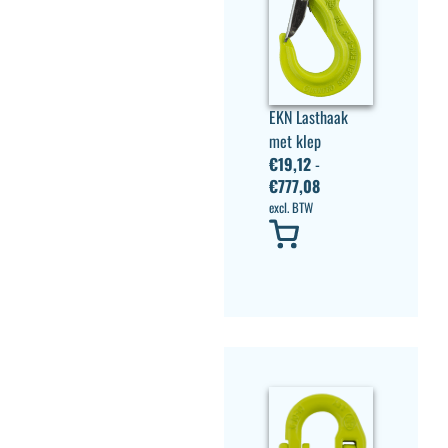
EKN Lasthaak
met klep
€
19,12
-
€
777,08
excl. BTW