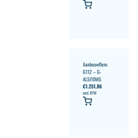
Aanbouwflens
G112 – G-
ALSI10MG
€
1.251,86
excl. BTW