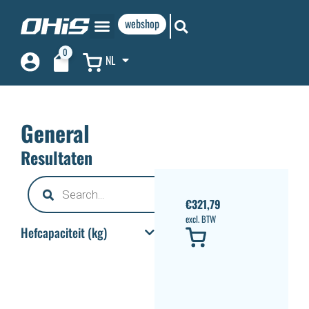
webshop
0
NL
General
Resultaten
€
321,79
excl. BTW
Hefcapaciteit (kg)