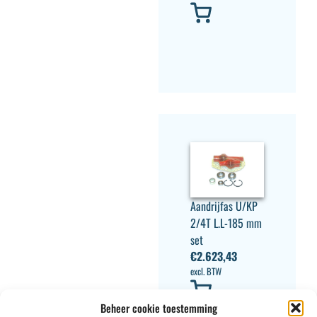
Aandrijfas U/KP
2/4T L.L-185 mm
set
€
2.623,43
excl. BTW
Beheer cookie toestemming