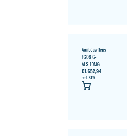
Aanbouwflens
FG08 G-
ALSI10MG
€
1.652,94
excl. BTW