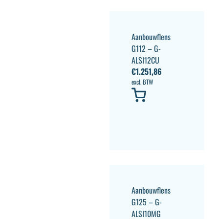
Aanbouwflens
G112 – G-
ALSI12CU
€
1.251,86
excl. BTW
Aanbouwflens
G125 – G-
ALSI10MG