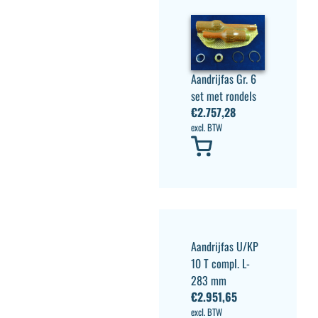
Aandrijfas Gr. 6
set met rondels
€
2.757,28
excl. BTW
Aandrijfas U/KP
10 T compl. L-
283 mm
€
2.951,65
excl. BTW