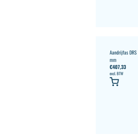
Aandrijfas DR
mm
€
407,33
excl. BTW