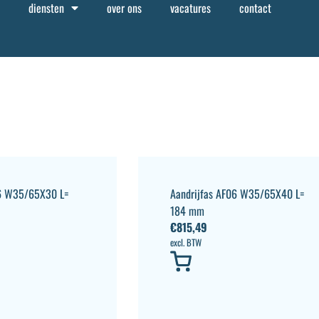
diensten
over ons
vacatures
contact
06 W35/65X30 L=
Aandrijfas AF06 W35/65X40 L=
184 mm
€
815,49
excl. BTW