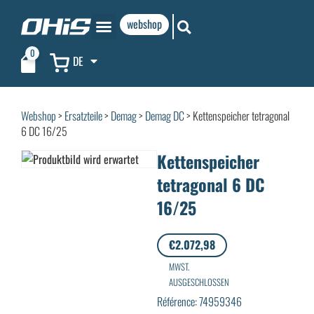
webshop
0
DE
Webshop
>
Ersatzteile
>
Demag
>
Demag DC
> Kettenspeicher tetragonal
6 DC 16/25
Kettenspeicher
tetragonal 6 DC
16/25
€
2.072,98
MWST.
AUSGESCHLOSSEN
Référence: 74959346