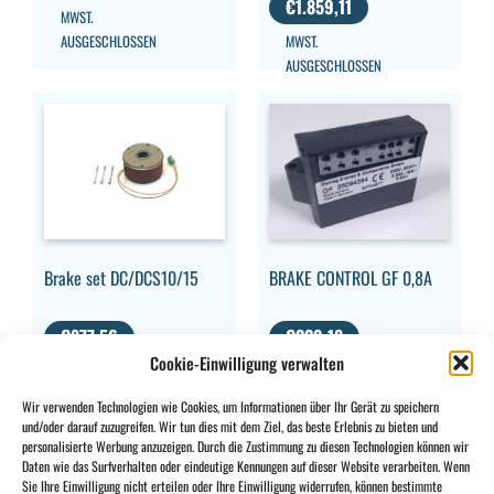
€
1.859,11
MWST.
AUSGESCHLOSSEN
MWST.
AUSGESCHLOSSEN
Brake set DC/DCS10/15
BRAKE CONTROL GF 0,8A
€
877,56
€
229,18
Cookie-Einwilligung verwalten
MWST.
MWST.
AUSGESCHLOSSEN
AUSGESCHLOSSEN
Wir verwenden Technologien wie Cookies, um Informationen über Ihr Gerät zu speichern
und/oder darauf zuzugreifen. Wir tun dies mit dem Ziel, das beste Erlebnis zu bieten und
personalisierte Werbung anzuzeigen. Durch die Zustimmung zu diesen Technologien können wir
Daten wie das Surfverhalten oder eindeutige Kennungen auf dieser Website verarbeiten. Wenn
Sie Ihre Einwilligung nicht erteilen oder Ihre Einwilligung widerrufen, können bestimmte