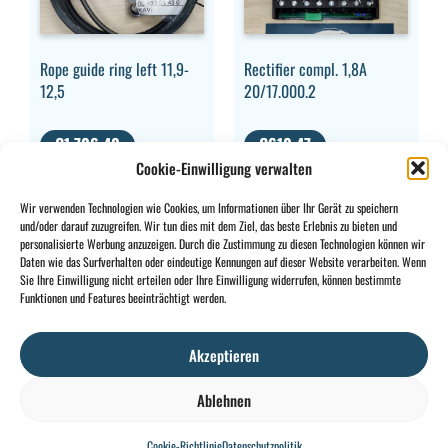
Rope guide ring left 11,9-
Rectifier compl. 1,8A
12,5
20/17.000.2
€
1.706,40
€
610,47
Cookie-Einwilligung verwalten
MWST.
MWST.
AUSGESCHLOSSEN
AUSGESCHLOSSEN
Wir verwenden Technologien wie Cookies, um Informationen über Ihr Gerät zu speichern
und/oder darauf zuzugreifen. Wir tun dies mit dem Ziel, das beste Erlebnis zu bieten und
personalisierte Werbung anzuzeigen. Durch die Zustimmung zu diesen Technologien können wir
Daten wie das Surfverhalten oder eindeutige Kennungen auf dieser Website verarbeiten. Wenn
Sie Ihre Einwilligung nicht erteilen oder Ihre Einwilligung widerrufen, können bestimmte
CONTACT
INFO
Funktionen und Features beeinträchtigt werden.
+32 2 897 34
Rue des
Allgemeine
BE0734
64
Foudriers
Bedingungen
706
Akzeptieren
sales@ohis.be
16,
Cookies
/
308
7822
Datenschutzpolitik
by
Ablehnen
Ghislenghien
Cookie-Richtlinie
Datenschutzpolitik