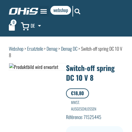
webshop
0
DE
Webshop
>
Ersatzteile
>
Demag
>
Demag DC
> Switch-off spring DC 10 V
8
Switch-off spring
DC 10 V 8
€
18,80
MWST.
AUSGESCHLOSSEN
Référence: 71525445