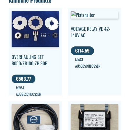
Ähnliche Produkte
VOLTAGE RELAY VE 42-
149V AC
€
114,59
OVERHAULING SET
MWST.
B050/ZB100-ZB 90B
AUSGESCHLOSSEN
€
563,77
MWST.
AUSGESCHLOSSEN