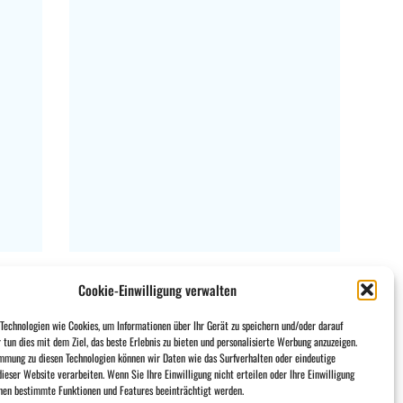
Cookie-Einwilligung verwalten
Anschlagstück DC 5 5,3 x 15,2
echnologien wie Cookies, um Informationen über Ihr Gerät zu speichern und/oder darauf
r tun dies mit dem Ziel, das beste Erlebnis zu bieten und personalisierte Werbung anzuzeigen.
€
43,91
mmung zu diesen Technologien können wir Daten wie das Surfverhalten oder eindeutige
MWST. AUSGESCHLOSSEN
ieser Website verarbeiten. Wenn Sie Ihre Einwilligung nicht erteilen oder Ihre Einwilligung
nen bestimmte Funktionen und Features beeinträchtigt werden.