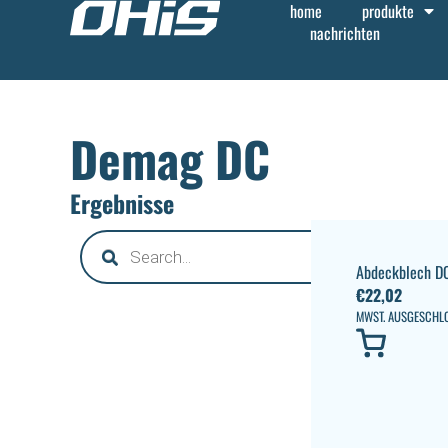
home
produkte
nachrichten
Demag DC
Ergebnisse
Abdeckblech DC
€
22,02
MWST. AUSGESCHL