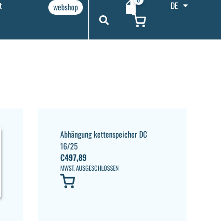
t
DE
webshop
Abhängung kettenspeicher DC
16/25
€
497,89
MWST. AUSGESCHLOSSEN