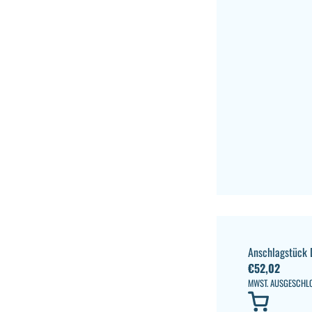
Anschlagstück D
€
52,02
MWST. AUSGESCHL