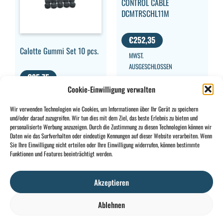
CONTROL CABLE
DCMTRSCHL11M
€
252,35
Calotte Gummi Set 10 pcs.
MWST.
AUSGESCHLOSSEN
€
85,75
Cookie-Einwilligung verwalten
MWST.
AUSGESCHLOSSEN
Wir verwenden Technologien wie Cookies, um Informationen über Ihr Gerät zu speichern
und/oder darauf zuzugreifen. Wir tun dies mit dem Ziel, das beste Erlebnis zu bieten und
personalisierte Werbung anzuzeigen. Durch die Zustimmung zu diesen Technologien können wir
Daten wie das Surfverhalten oder eindeutige Kennungen auf dieser Website verarbeiten. Wenn
Sie Ihre Einwilligung nicht erteilen oder Ihre Einwilligung widerrufen, können bestimmte
CONTACT
INFO
Funktionen und Features beeinträchtigt werden.
+32 2 897 34
Rue des
Allgemeine
BE0734
64
Foudriers
Bedingungen
706
Akzeptieren
sales@ohis.be
16,
Cookies
/
308
7822
Datenschutzpolitik
by
Ablehnen
Ghislenghien