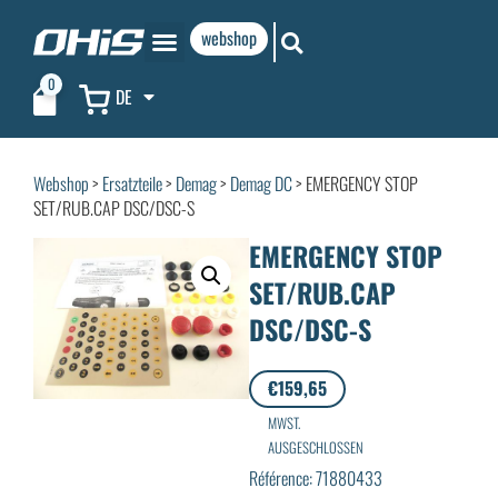
webshop
0
DE
Webshop
>
Ersatzteile
>
Demag
>
Demag DC
> EMERGENCY STOP
SET/RUB.CAP DSC/DSC-S
EMERGENCY STOP
SET/RUB.CAP
DSC/DSC-S
€
159,65
MWST.
AUSGESCHLOSSEN
Référence: 71880433