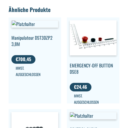
Ähnliche Produkte
Manipulateur DST3DZP2
3,8M
€
700,45
EMERGENCY-OFF BUTTON
MWST.
DSE8
AUSGESCHLOSSEN
€
24,46
MWST.
AUSGESCHLOSSEN