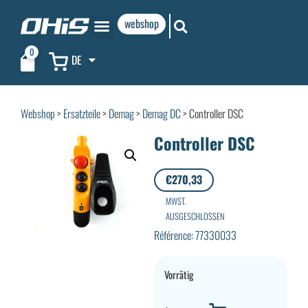
webshop
0
DE
Webshop
>
Ersatzteile
>
Demag
>
Demag DC
> Controller DSC
Controller DSC
€
270,33
MWST.
AUSGESCHLOSSEN
Référence: 77330033
Vorrätig