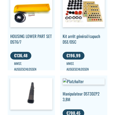
HOUSING LOWER PART SET
Kit arrêt général/capuch
DST6/7
DSE/DSC
€
136,48
€
196,99
MWST.
MWST.
AUSGESCHLOSSEN
AUSGESCHLOSSEN
Manipulateur DST3DZP2
3,8M
€
700,45