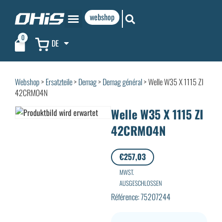
webshop
0
DE
Webshop
>
Ersatzteile
>
Demag
>
Demag général
> Welle W35 X 1115 ZI
42CRMO4N
Welle W35 X 1115 ZI
42CRMO4N
€
257,03
MWST.
AUSGESCHLOSSEN
Référence: 75207244