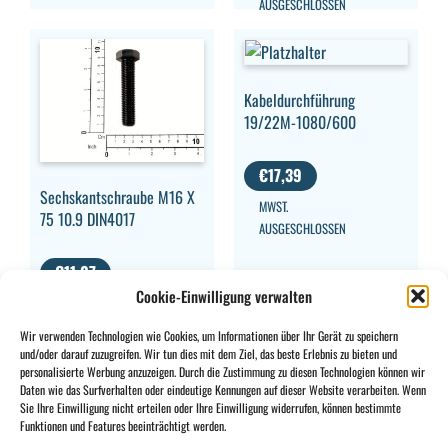
AUSGESCHLOSSEN
Kabeldurchführung
19/22M-1080/600
€
17,39
Sechskantschraube M16 X
MWST.
75 10.9 DIN4017
AUSGESCHLOSSEN
€
11,07
Cookie-Einwilligung verwalten
MWST.
AUSGESCHLOSSEN
Wir verwenden Technologien wie Cookies, um Informationen über Ihr Gerät zu speichern
und/oder darauf zuzugreifen. Wir tun dies mit dem Ziel, das beste Erlebnis zu bieten und
personalisierte Werbung anzuzeigen. Durch die Zustimmung zu diesen Technologien können wir
Daten wie das Surfverhalten oder eindeutige Kennungen auf dieser Website verarbeiten. Wenn
Sie Ihre Einwilligung nicht erteilen oder Ihre Einwilligung widerrufen, können bestimmte
CONTACT
INFO
Funktionen und Features beeinträchtigt werden.