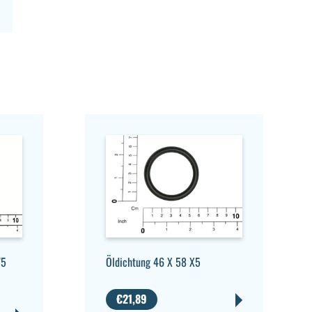
75
Öldichtung 46 X 58 X5
€
21,89