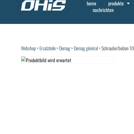
home
produkte
nachrichten
Webshop
>
Ersatzteile
>
Demag
>
Demag général
> Schraube/bolzen 10