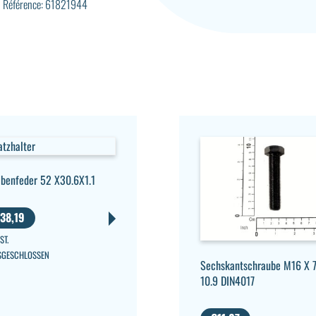
Référence: 61821944
ibenfeder 52 X30.6X1.1
38,19
ST.
SGESCHLOSSEN
Sechskantschraube M16 X 
10.9 DIN4017