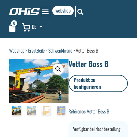
webshop
0
DE
Webshop
>
Ersatzteile
>
Schwenkkrane
> Vetter Boss B
Vetter Boss B
Produkt zu
konfigurieren
Référence: Vetter Boss B
Verfügbar bei Nachbestellung