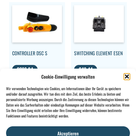
CONTROLLER DSC S
SWITCHING ELEMENT ESEN
€
388,94
€
49,44
Cookie-Einwilligung verwalten
MWST.
MWST.
AUSGESCHLOSSEN
AUSGESCHLOSSEN
Wir verwenden Technologien wie Cookies, um Informationen über Ihr Gerät zu speichern
und/oder darauf zuzugreifen. Wir tun dies mit dem Ziel, das beste Erlebnis zu bieten und
personalisierte Werbung anzuzeigen. Durch die Zustimmung zu diesen Technologien können wir
Daten wie das Surfverhalten oder eindeutige Kennungen auf dieser Website verarbeiten. Wenn
Sie Ihre Einwilligung nicht erteilen oder Ihre Einwilligung widerrufen, können bestimmte
CONTACT
INFO
Funktionen und Features beeinträchtigt werden.
+32 2 897 34
Rue des
Allgemeine
BE0734
64
Foudriers
Bedingungen
706
Akzeptieren