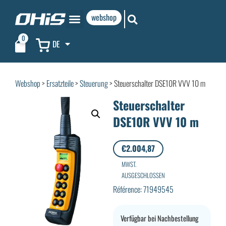
webshop
0
DE
Webshop
>
Ersatzteile
>
Steuerung
> Steuerschalter DSE10R VVV 10 m
Steuerschalter
DSE10R VVV 10 m
€
2.004,87
MWST.
AUSGESCHLOSSEN
Référence: 71949545
Verfügbar bei Nachbestellung