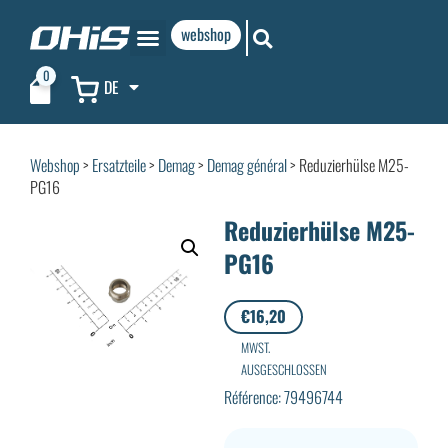
webshop
0
DE
Webshop
>
Ersatzteile
>
Demag
>
Demag général
> Reduzierhülse M25-
PG16
Reduzierhülse M25-
PG16
€
16,20
MWST.
AUSGESCHLOSSEN
Référence: 79496744