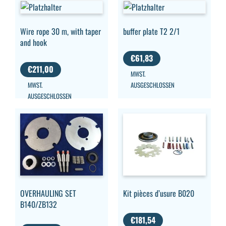
Wire rope 30 m, with taper
buffer plate T2 2/1
and hook
€
61,83
€
211,00
MWST.
MWST.
AUSGESCHLOSSEN
AUSGESCHLOSSEN
OVERHAULING SET
Kit pièces d’usure B020
B140/ZB132
€
181,54