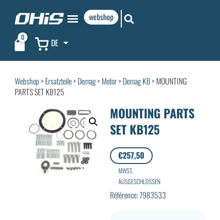
webshop
0
DE
Webshop
>
Ersatzteile
>
Demag
>
Motor
>
Demag KB
> MOUNTING
PARTS SET KB125
MOUNTING PARTS
SET KB125
€
257,50
MWST.
AUSGESCHLOSSEN
Référence: 7983533