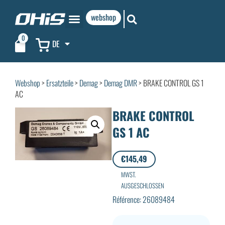
webshop
0
DE
Webshop
>
Ersatzteile
>
Demag
>
Demag DMR
> BRAKE CONTROL GS 1
AC
BRAKE CONTROL
GS 1 AC
€
145,49
MWST.
AUSGESCHLOSSEN
Référence: 26089484