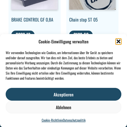
BRAKE CONTROL GF 0,8A
Chain stop ST 05
€
229,18
€
129,63
Cookie-Einwilligung verwalten
MWST.
MWST.
AUSGESCHLOSSEN
AUSGESCHLOSSEN
Wir verwenden Technologien wie Cookies, um Informationen über Ihr Gerät zu speichern
und/oder darauf zuzugreifen. Wir tun dies mit dem Ziel, das beste Erlebnis zu bieten und
personalisierte Werbung anzuzeigen. Durch die Zustimmung zu diesen Technologien können wir
Daten wie das Surfverhalten oder eindeutige Kennungen auf dieser Website verarbeiten. Wenn
Sie Ihre Einwilligung nicht erteilen oder Ihre Einwilligung widerrufen, können bestimmte
CONTACT
INFO
Funktionen und Features beeinträchtigt werden.
+32 2 897 34
Rue des
Allgemeine
BE0734
64
Foudriers
Bedingungen
706
Akzeptieren
sales@ohis.be
16,
Cookies
/
308
7822
Datenschutzpolitik
by
Ablehnen
Ghislenghien
Cookie-Richtlinie
Datenschutzpolitik