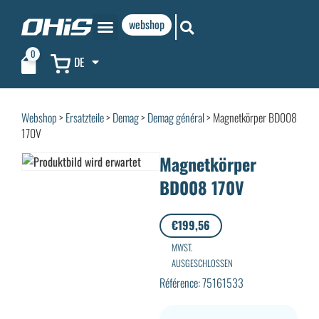
webshop
0
DE
Webshop
>
Ersatzteile
>
Demag
>
Demag général
> Magnetkörper BD008
170V
Magnetkörper
BD008 170V
€
199,56
MWST.
AUSGESCHLOSSEN
Référence: 75161533