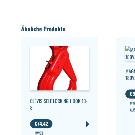
Ähnliche Produkte
MAGN
180V
€
9
CLEVIS SELF LOCKING HOOK 13-
MW
8
AU
€
74,42
MWST.