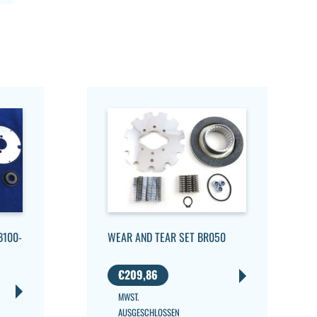
B100-
WEAR AND TEAR SET BR050
€
209,86
MWST.
AUSGESCHLOSSEN