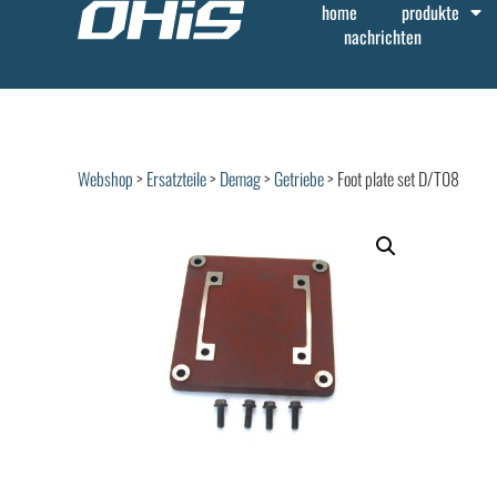
home
produkte
nachrichten
Webshop
>
Ersatzteile
>
Demag
>
Getriebe
> Foot plate set D/T08