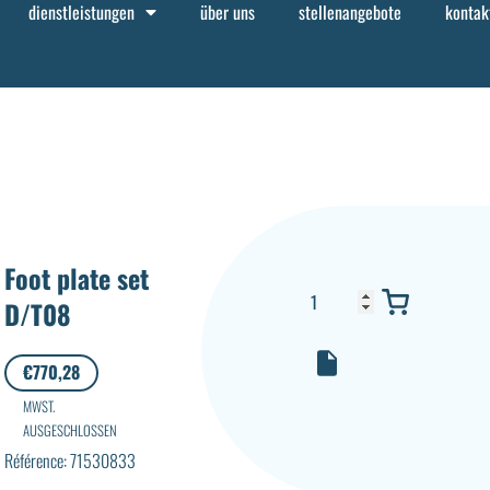
dienstleistungen
über uns
stellenangebote
kontak
Foot plate set
D/T08
€
770,28
MWST.
AUSGESCHLOSSEN
Référence: 71530833