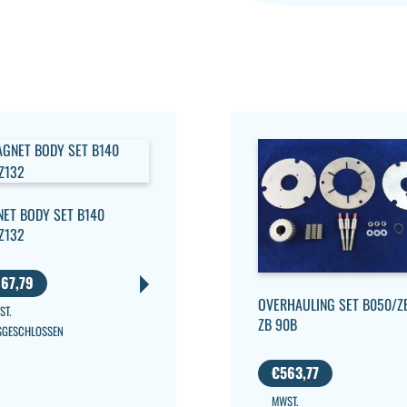
ET BODY SET B140
Z132
67,79
OVERHAULING SET B050/Z
ST.
ZB 90B
SGESCHLOSSEN
€
563,77
MWST.