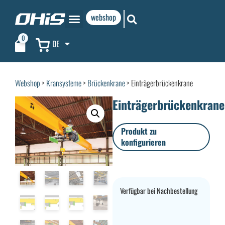
webshop
0
DE
Webshop
>
Kransysteme
>
Brückenkrane
> Einträgerbrückenkrane
Einträgerbrückenkrane
Produkt zu
konfigurieren
Verfügbar bei Nachbestellung