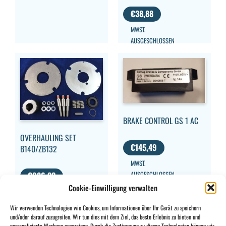
€
38,88
MWST.
AUSGESCHLOSSEN
BRAKE CONTROL GS 1 AC
OVERHAULING SET
€
145,49
B140/ZB132
MWST.
AUSGESCHLOSSEN
€
986,33
Cookie-Einwilligung verwalten
MWST.
AUSGESCHLOSSEN
Wir verwenden Technologien wie Cookies, um Informationen über Ihr Gerät zu speichern
und/oder darauf zuzugreifen. Wir tun dies mit dem Ziel, das beste Erlebnis zu bieten und
personalisierte Werbung anzuzeigen. Durch die Zustimmung zu diesen Technologien können wir