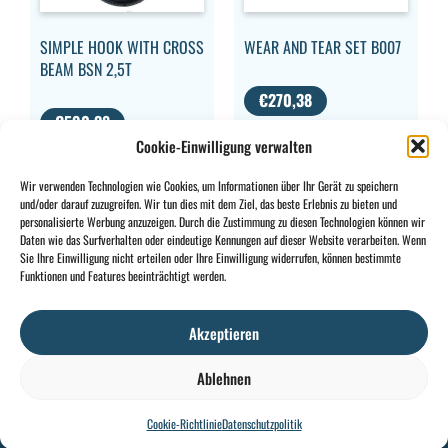
SIMPLE HOOK WITH CROSS
WEAR AND TEAR SET B007
BEAM BSN 2,5T
€
270,38
€
590,38
MWST.
Cookie-Einwilligung verwalten
MWST.
AUSGESCHLOSSEN
AUSGESCHLOSSEN
Wir verwenden Technologien wie Cookies, um Informationen über Ihr Gerät zu speichern
und/oder darauf zuzugreifen. Wir tun dies mit dem Ziel, das beste Erlebnis zu bieten und
personalisierte Werbung anzuzeigen. Durch die Zustimmung zu diesen Technologien können wir
Daten wie das Surfverhalten oder eindeutige Kennungen auf dieser Website verarbeiten. Wenn
Sie Ihre Einwilligung nicht erteilen oder Ihre Einwilligung widerrufen, können bestimmte
CONTACT
INFO
Funktionen und Features beeinträchtigt werden.
+32 2 897 34
Rue des
Allgemeine
BE0734
64
Foudriers
Bedingungen
706
Akzeptieren
sales@ohis.be
16,
Cookies
/
308
7822
Datenschutzpolitik
by
Ablehnen
Ghislenghien
Cookie-Richtlinie
Datenschutzpolitik