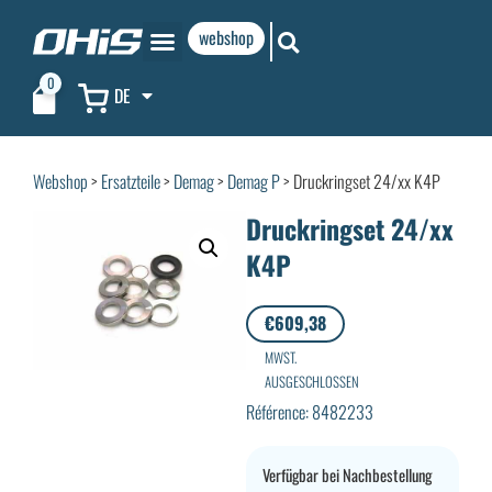
webshop
0
DE
Webshop
>
Ersatzteile
>
Demag
>
Demag P
> Druckringset 24/xx K4P
Druckringset 24/xx
K4P
€
609,38
MWST.
AUSGESCHLOSSEN
Référence: 8482233
Verfügbar bei Nachbestellung