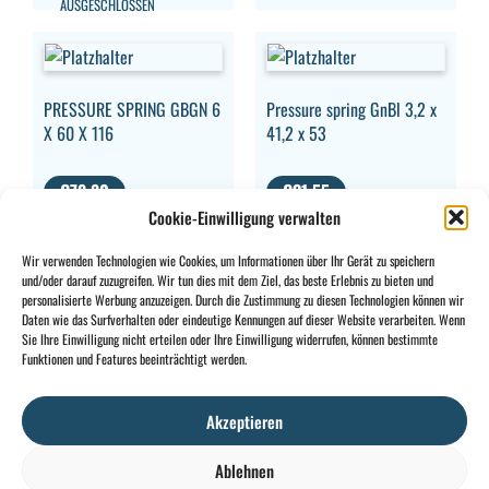
AUSGESCHLOSSEN
PRESSURE SPRING GBGN 6
Pressure spring GnBl 3,2 x
X 60 X 116
41,2 x 53
€
78,80
€
31,55
Cookie-Einwilligung verwalten
MWST.
MWST.
AUSGESCHLOSSEN
AUSGESCHLOSSEN
Wir verwenden Technologien wie Cookies, um Informationen über Ihr Gerät zu speichern
und/oder darauf zuzugreifen. Wir tun dies mit dem Ziel, das beste Erlebnis zu bieten und
personalisierte Werbung anzuzeigen. Durch die Zustimmung zu diesen Technologien können wir
Daten wie das Surfverhalten oder eindeutige Kennungen auf dieser Website verarbeiten. Wenn
Sie Ihre Einwilligung nicht erteilen oder Ihre Einwilligung widerrufen, können bestimmte
CONTACT
INFO
Funktionen und Features beeinträchtigt werden.
+32 2 897 34
Rue des
Allgemeine
BE0734
64
Foudriers
Bedingungen
706
Akzeptieren
sales@ohis.be
16,
Cookies
/
308
7822
Datenschutzpolitik
by
Ablehnen
Ghislenghien