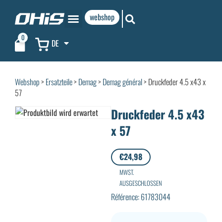
webshop
0
DE
Webshop
>
Ersatzteile
>
Demag
>
Demag général
> Druckfeder 4.5 x43 x
57
Druckfeder 4.5 x43
x 57
€
24,98
MWST.
AUSGESCHLOSSEN
Référence: 61783044