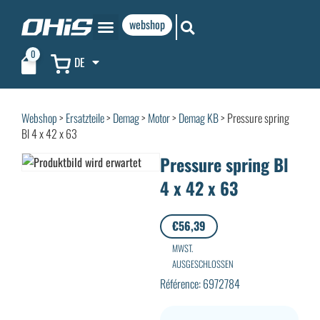
webshop
0
DE
Webshop
>
Ersatzteile
>
Demag
>
Motor
>
Demag KB
> Pressure spring
Bl 4 x 42 x 63
Pressure spring Bl
4 x 42 x 63
€
56,39
MWST.
AUSGESCHLOSSEN
Référence: 6972784