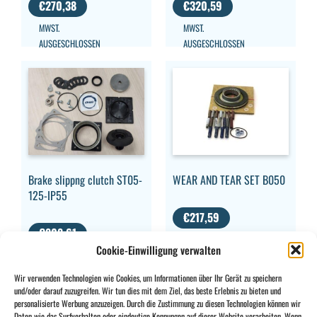
€
270,38
€
320,59
MWST.
MWST.
AUSGESCHLOSSEN
AUSGESCHLOSSEN
WEAR AND TEAR SET B050
Brake slippng clutch ST05-
125-IP55
€
217,59
€
808,61
MWST.
Cookie-Einwilligung verwalten
AUSGESCHLOSSEN
MWST.
AUSGESCHLOSSEN
Wir verwenden Technologien wie Cookies, um Informationen über Ihr Gerät zu speichern
und/oder darauf zuzugreifen. Wir tun dies mit dem Ziel, das beste Erlebnis zu bieten und
personalisierte Werbung anzuzeigen. Durch die Zustimmung zu diesen Technologien können wir
Daten wie das Surfverhalten oder eindeutige Kennungen auf dieser Website verarbeiten. Wenn