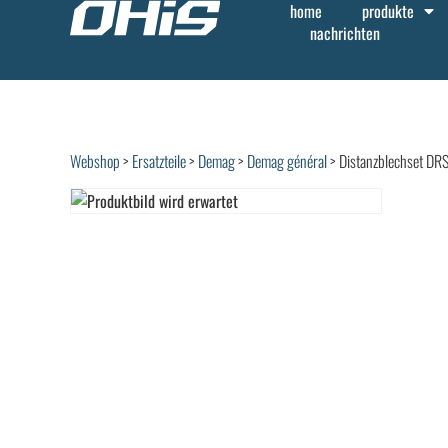
home
produkte
nachrichten
Webshop
>
Ersatzteile
>
Demag
>
Demag général
> Distanzblechset D