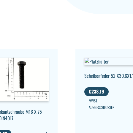
Scheibenfeder 52 X30.6X1.
€
238,19
MWST.
AUSGESCHLOSSEN
skantschraube M16 X 75
 DIN4017