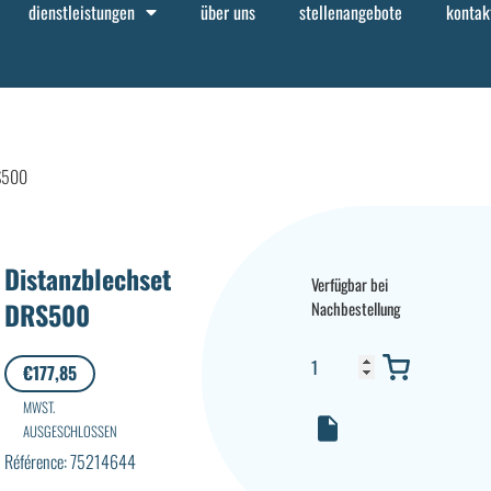
dienstleistungen
über uns
stellenangebote
kontak
RS500
Distanzblechset
Verfügbar bei
DRS500
Nachbestellung
€
177,85
MWST.
AUSGESCHLOSSEN
Référence: 75214644