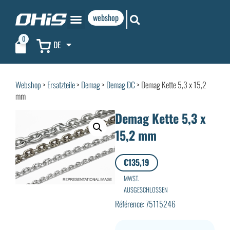
webshop
0
DE
Webshop
>
Ersatzteile
>
Demag
>
Demag DC
> Demag Kette 5,3 x 15,2
mm
Demag Kette 5,3 x
15,2 mm
€
135,19
MWST.
AUSGESCHLOSSEN
Référence: 75115246