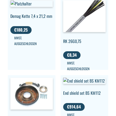
Demag Kette 7,4 x 21,2 mm
€
180,25
MWST.
RK 26G0,75
AUSGESCHLOSSEN
€
8,34
MWST.
AUSGESCHLOSSEN
End shield set BS KM112
€
914,64
MWST.