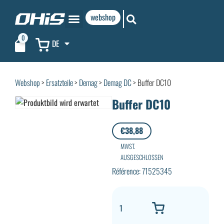
webshop
0
DE
Webshop
>
Ersatzteile
>
Demag
>
Demag DC
> Buffer DC10
Buffer DC10
€
38,88
MWST.
AUSGESCHLOSSEN
Référence: 71525345