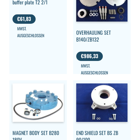
buffer plate T2 2/1
€
61,83
MWST.
OVERHAULING SET
AUSGESCHLOSSEN
B140/ZB132
€
986,33
MWST.
AUSGESCHLOSSEN
MAGNET BODY SET B280
END SHIELD SET BS ZB
180V
90/100