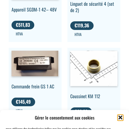
Linguet de sécurité 4 (set
Appareil SGDM-1 42– 48V
de 2)
€
511,83
€
119,36
HTVA
HTVA
Commande frein GS 1 AC
Coussinet KM 112
€
145,49
HTVA
€
38,88
Gérer le consentement aux cookies
HTVA
nous utilisons des technologies telles que les cookies pour stocker et/ou accéder aux