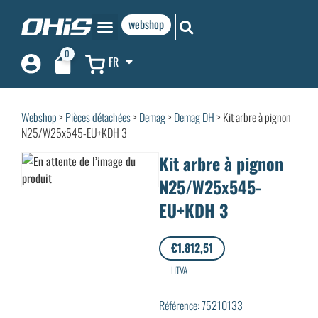
webshop
0
FR
Webshop
>
Pièces détachées
>
Demag
>
Demag DH
> Kit arbre à pignon
N25/W25x545-EU+KDH 3
Kit arbre à pignon
N25/W25x545-
EU+KDH 3
€
1.812,51
HTVA
Référence: 75210133