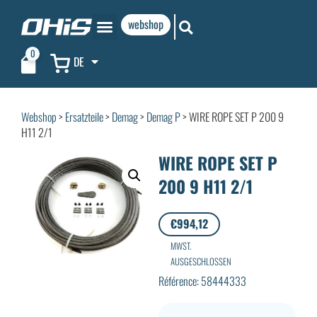
webshop
0
DE
Webshop
>
Ersatzteile
>
Demag
>
Demag P
> WIRE ROPE SET P 200 9
H11 2/1
WIRE ROPE SET P
200 9 H11 2/1
€
994,12
MWST.
AUSGESCHLOSSEN
Référence: 58444333