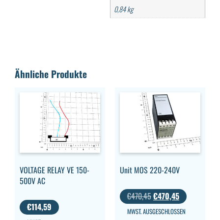
0,84 kg
Ähnliche Produkte
VOLTAGE RELAY VE 150-
Unit MOS 220-240V
500V AC
€
470,45
€
470,45
€
114,59
MWST. AUSGESCHLOSSEN