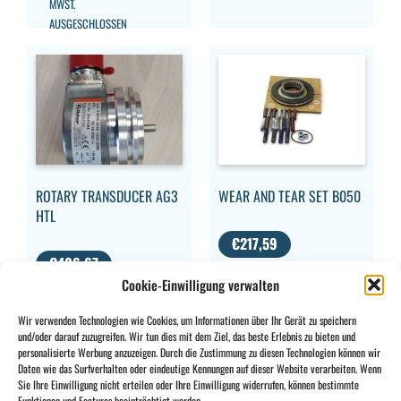
MWST.
AUSGESCHLOSSEN
WEAR AND TEAR SET B050
ROTARY TRANSDUCER AG3
HTL
€
217,59
€
406,67
MWST.
Cookie-Einwilligung verwalten
AUSGESCHLOSSEN
MWST.
AUSGESCHLOSSEN
Wir verwenden Technologien wie Cookies, um Informationen über Ihr Gerät zu speichern
und/oder darauf zuzugreifen. Wir tun dies mit dem Ziel, das beste Erlebnis zu bieten und
personalisierte Werbung anzuzeigen. Durch die Zustimmung zu diesen Technologien können wir
Daten wie das Surfverhalten oder eindeutige Kennungen auf dieser Website verarbeiten. Wenn
Sie Ihre Einwilligung nicht erteilen oder Ihre Einwilligung widerrufen, können bestimmte
CONTACT
INFO
Funktionen und Features beeinträchtigt werden.