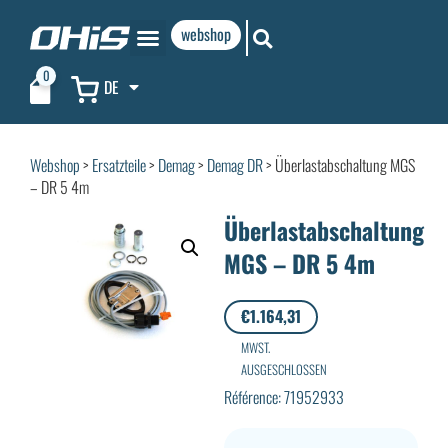
webshop
0
DE
Webshop
>
Ersatzteile
>
Demag
>
Demag DR
> Überlastabschaltung MGS
– DR 5 4m
Überlastabschaltung
MGS – DR 5 4m
€
1.164,31
MWST.
AUSGESCHLOSSEN
Référence: 71952933