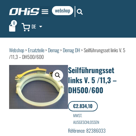
webshop
0
DE
Webshop
>
Ersatzteile
>
Demag
>
Demag DH
> Seilführungsset links V. 5
/11,3 – DH500/600
Seilführungsset
links V. 5 /11,3 –
DH500/600
€
2.834,10
MWST.
AUSGESCHLOSSEN
Référence: 82386033